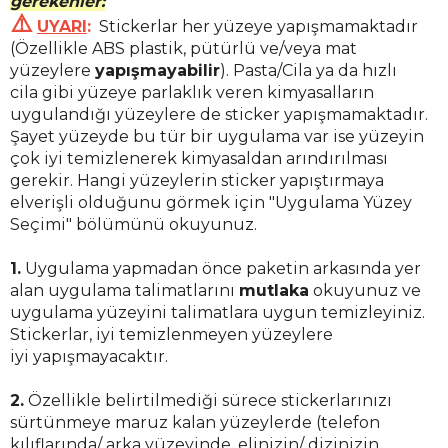
gerekenler:
⚠️
UYARI
:
Stickerlar her yüzeye yapışmamaktadır
(Özellikle ABS plastik,
pütürlü ve/veya mat
yüzeylere
yapışmayabilir
)
. Pasta/Cila ya da hızlı
cila gibi yüzeye parlaklık veren kimyasalların
uygulandığı yüzeylere de sticker yapışmamaktadır.
Şayet yüzeyde bu tür bir uygulama var ise yüzeyin
çok iyi temizlenerek kimyasaldan arındırılması
gerekir. Hangi yüzeylerin sticker yapıştırmaya
elverişli olduğunu görmek için "Uygulama Yüzey
Seçimi" bölümünü okuyunuz.
1.
Uygulama yapmadan önce paketin arkasında yer
alan uygulama talimatlarını
mutlaka
okuyunuz ve
uygulama yüzeyini talimatlara uygun temizleyiniz.
Stickerlar, iyi temizlenmeyen yüzeylere
iyi yapışmayacaktır.
2.
Özellikle belirtilmediği sürece stickerlarınızı
sürtünmeye maruz kalan yüzeylerde (telefon
kılıflarında/ arka yüzeyinde, elinizin/ dizinizin