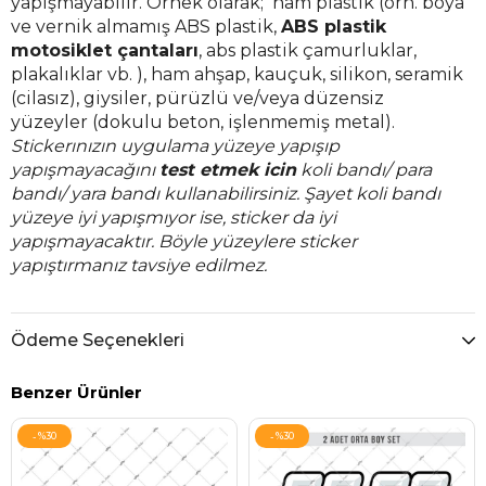
yapışmayabilir. Örnek olarak; ham plastik (örn. boya
ve vernik almamış ABS plastik,
ABS plastik
motosiklet çantaları
, abs plastik çamurluklar,
plakalıklar vb. ), ham ahşap, kauçuk, silikon, seramik
(cilasız), giysiler, pürüzlü ve/veya düzensiz
yüzeyler (dokulu beton, işlenmemiş metal).
Stickerınızın uygulama yüzeye yapışıp
yapışmayacağını
test etmek icin
koli bandı/ para
bandı/ yara bandı kullanabilirsiniz. Şayet koli bandı
yüzeye iyi yapışmıyor ise, sticker da iyi
yapışmayacaktır. Böyle yüzeylere sticker
yapıştırmanız tavsiye edilmez.
Ödeme Seçenekleri
Benzer Ürünler
%30
%30