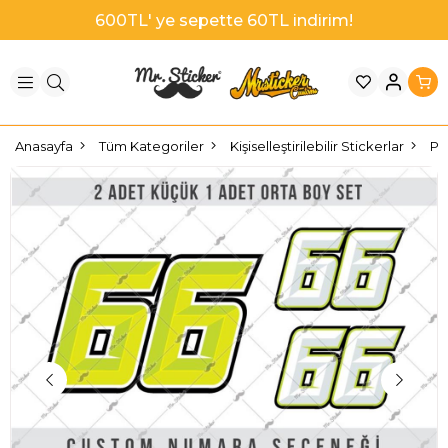
1000TL' ye sepette 100TL indirim!
Anasayfa
Tüm Kategoriler
Kişiselleştirilebilir Stickerlar
PR