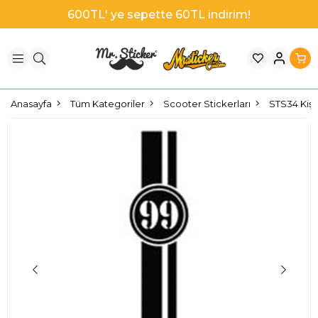
1000TL' ye sepette 100TL indirim!
Anasayfa
Tüm Kategoriler
Scooter Stickerları
STS34 Kişi