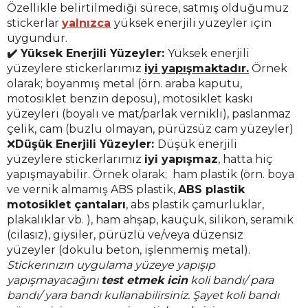
Özellikle belirtilmediği sürece, satmış olduğumuz
stickerlar
yalnızca
yüksek enerjili yüzeyler için
uygundur.
✔️ Yüksek Enerjili Yüzeyler:
Yüksek enerjili
yüzeylere stickerlarımız
iyi yapışmaktadır.
Örnek
olarak; boyanmış metal (örn. araba kaputu,
motosiklet benzin deposu), motosiklet kaskı
yüzeyleri (boyalı ve mat/parlak vernikli), paslanmaz
çelik, cam (buzlu olmayan, pürüzsüz cam yüzeyler)
❌
Düşük Enerjili Yüzeyler:
Düşük enerjili
yüzeylere stickerlarımız
iyi yapışmaz
, hatta hiç
yapışmayabilir. Örnek olarak; ham plastik (örn. boya
ve vernik almamış ABS plastik,
ABS plastik
motosiklet çantaları
, abs plastik çamurluklar,
plakalıklar vb. ), ham ahşap, kauçuk, silikon, seramik
(cilasız), giysiler, pürüzlü ve/veya düzensiz
yüzeyler (dokulu beton, işlenmemiş metal).
Stickerınızın uygulama yüzeye yapışıp
yapışmayacağını
test etmek icin
koli bandı/ para
bandı/ yara bandı kullanabilirsiniz. Şayet koli bandı