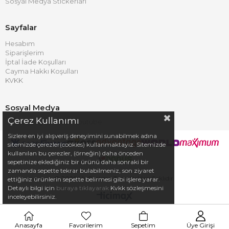
Sosyal Medya Stickerları
Sayfalar
Hesabım
Siparişlerim
İptal İade Koşulları
Cayma Hakkı Koşulları
KVKK
Sosyal Medya
Çerez Kullanımı
Instagram
Youtube
Sizlere en iyi alışveriş deneyimini sunabilmek adına
sitemizde çerezler(cookies) kullanmaktayız. Sitemizde
kullanılan bu çerezler, (örneğin) daha önceden
sepetinize eklediğiniz bir ürünü daha sonraki bir
zamanda sepette tekrar bulabilmeniz, son ziyaret
© 2026 Mr.Sticker - Tüm Hakları Saklıdır.
ettiğiniz ürünlerin sepette belirmesi gibi işlere yarar.
Detaylı bilgi için
buraya tıklayarak
Kvkk sözleşmesini
inceleyebilirsiniz.
Anasayfa
Favorilerim
Sepetim
Üye Girişi