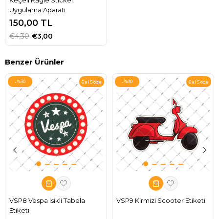
Keçeli Ragle Sticker
Uygulama Aparatı
150,00 TL
€4,30
€3,00
Benzer Ürünler
%30
%30
6 al 5 öde
6 al 5 öde
VSP8 Vespa Isikli Tabela
VSP9 Kirmizi Scooter Etiketi
Etiketi