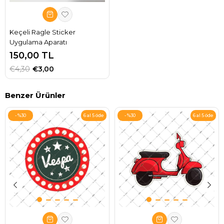
Keçeli Ragle Sticker
Uygulama Aparatı
150,00 TL
€4,30
€3,00
Benzer Ürünler
%30
%30
6 al 5 öde
6 al 5 öde