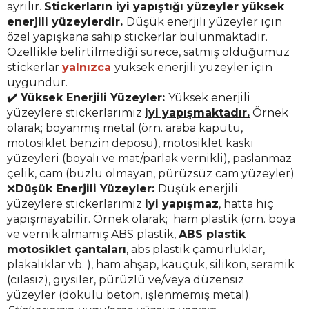
ayrılır.
Stickerların iyi yapıştığı yüzeyler yüksek
enerjili yüzeylerdir.
Düşük enerjili yüzeyler için
özel yapışkana sahip stickerlar bulunmaktadır.
Özellikle belirtilmediği sürece, satmış olduğumuz
stickerlar
yalnızca
yüksek enerjili yüzeyler için
uygundur.
✔️ Yüksek Enerjili Yüzeyler:
Yüksek enerjili
yüzeylere stickerlarımız
iyi yapışmaktadır.
Örnek
olarak; boyanmış metal (örn. araba kaputu,
motosiklet benzin deposu), motosiklet kaskı
yüzeyleri (boyalı ve mat/parlak vernikli), paslanmaz
çelik, cam (buzlu olmayan, pürüzsüz cam yüzeyler)
❌
Düşük Enerjili Yüzeyler:
Düşük enerjili
yüzeylere stickerlarımız
iyi yapışmaz
, hatta hiç
yapışmayabilir. Örnek olarak; ham plastik (örn. boya
ve vernik almamış ABS plastik,
ABS plastik
motosiklet çantaları
, abs plastik çamurluklar,
plakalıklar vb. ), ham ahşap, kauçuk, silikon, seramik
(cilasız), giysiler, pürüzlü ve/veya düzensiz
yüzeyler (dokulu beton, işlenmemiş metal).