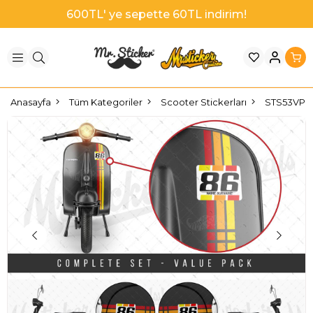
1000TL' ye sepette 100TL indirim!
Anasayfa
Tüm Kategoriler
Scooter Stickerları
STS53VP Kı