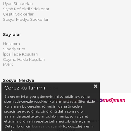
Uyarı Stickerları
Siyah Reflektif Stickerlar
Çeşitli Stickerlar
Sosyal Medya Stickerları
Sayfalar
Hesabım
Siparişlerim
İptal İade Koşulları
Cayma Hakkı Koşulları
KVKK
Sosyal Medya
Çerez Kullanımı
Instagram
Youtube
Sizlere en iyi alışveriş deneyimini sunabilmek adına
sitemizde çerezler(cookies) kullanmaktayız. Sitemizde
kullanılan bu çerezler, (örneğin) daha önceden
sepetinize eklediğiniz bir ürünü daha sonraki bir
zamanda sepette tekrar bulabilmeniz, son ziyaret
© 2026 Mr.Sticker - Tüm Hakları Saklıdır.
ettiğiniz ürünlerin sepette belirmesi gibi işlere yarar.
Detaylı bilgi için
buraya tıklayarak
Kvkk sözleşmesini